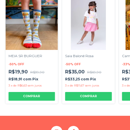
MEIA SR BURGUER
Saia Balonê Rosa
Cami
-
50
%
OFF
-
50
%
OFF
-
33
R$19,90
R$35,00
R$
R$39,90
R$69,90
R$18,91
com
Pix
R$33,25
com
Pix
R$3
3
x
de
R$6,63
sem juros
3
x
de
R$11,67
sem juros
3
x
d
COMPRAR
COMPRAR