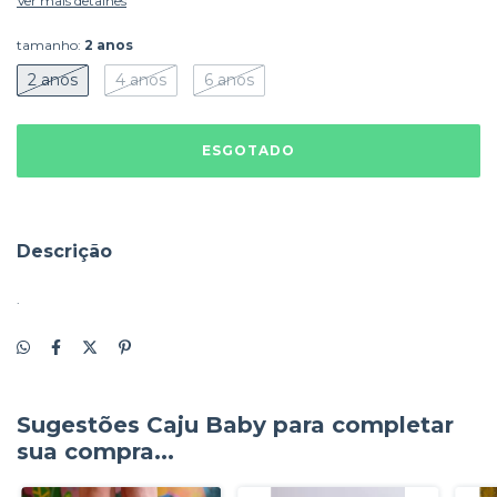
Ver mais detalhes
tamanho:
2 anos
2 anos
4 anos
6 anos
Descrição
.
Sugestões Caju Baby para completar
sua compra...