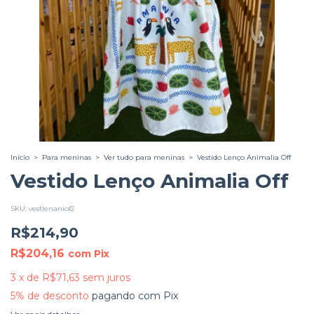
Início
>
Para meninas
>
Ver tudo para meninas
>
Vestido Lenço Animalia Off
Vestido Lenço Animalia Off
SKU:
vestlenaniof2
R$214,90
R$204,16
com
Pix
3
x
de
R$71,63
sem juros
5% de desconto
pagando com Pix