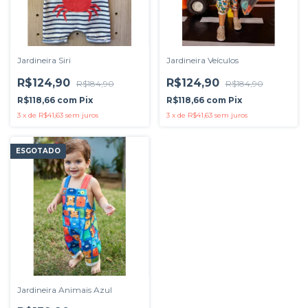
Jardineira Siri
Jardineira Veículos
R$124,90
R$124,90
R$184,90
R$184,90
R$118,66
com
Pix
R$118,66
com
Pix
3
x
de
R$41,63
sem juros
3
x
de
R$41,63
sem juros
ESGOTADO
Jardineira Animais Azul