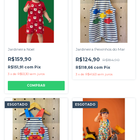
Jardineira Noel
Jardineira Peixinhos do Mar
R$159,90
R$124,90
R$184,90
R$151,91
com
Pix
R$118,66
com
Pix
3
x
de
R$53,30
sem juros
3
x
de
R$41,63
sem juros
COMPRAR
ESGOTADO
ESGOTADO