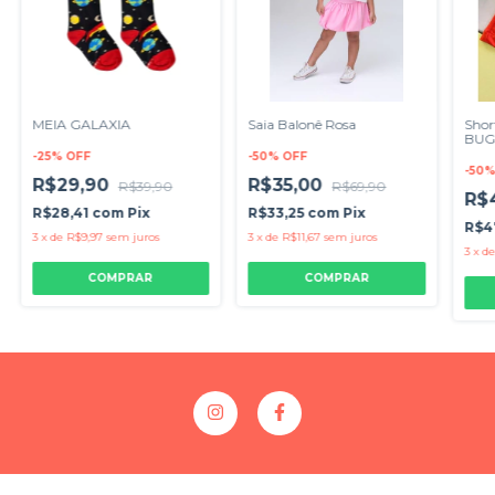
MEIA GALAXIA
Saia Balonê Rosa
Shor
BUG
-
25
%
OFF
-
50
%
OFF
-
50
R$29,90
R$35,00
R$39,90
R$69,90
R$
R$28,41
com
Pix
R$33,25
com
Pix
R$4
3
x
de
R$9,97
sem juros
3
x
de
R$11,67
sem juros
3
x
d
COMPRAR
COMPRAR