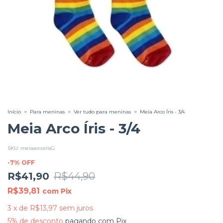
Início
>
Para meninas
>
Ver tudo para meninas
>
Meia Arco Íris - 3/4
Meia Arco Íris - 3/4
SKU:
meiaarcoirisG
-
7
%
OFF
R$41,90
R$44,90
R$39,81
com
Pix
3
x
de
R$13,97
sem juros
5% de desconto
pagando com Pix