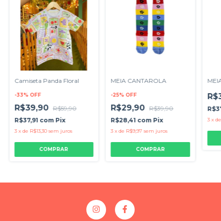
Camiseta Panda Floral
MEIA CANTAROLA
MEI
-
33
%
OFF
-
25
%
OFF
R$
R$39,90
R$29,90
R$59,90
R$39,90
R$3
R$37,91
com
Pix
R$28,41
com
Pix
3
x
d
3
x
de
R$13,30
sem juros
3
x
de
R$9,97
sem juros
COMPRAR
COMPRAR