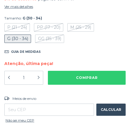
Ver mais detalhes
Tamanho:
G (30 - 34)
P (21 - 24)
PP (17 - 20)
M (25 - 29)
G (30 - 34)
GG (35 - 39)
GUIA DE MEDIDAS
Atenção, última peça!
ALTERAR CEP
Entregas para o CEP:
Meios de envio
CALCULAR
Não sei meu CEP