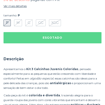
Ver mais detalhes
tamanho:
P
P
M
G
GG
XGG
Descrição
Apresentamos o
Kit 3 Calcinhas Juvenis Coloridas
, pensado
especialmente para as pequenas que estão crescendo com liberdade e
conforto! Feitas em
algodão especial
, essas calcinhas são ideais para a
pele delicada das crianças, pois são
antialérgicas
e proporcionam uma
sensação de bem-estar o dia todo.
Cada peça do kit é
colorida e divertida
, trazendo alegria para o
guarda-roupa das jovens com cores vibrantes que encantam e deixam o
visual mais alegre. Além disso, são extremamente
práticas
e
duráveis
,