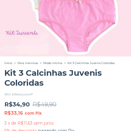
Início
>
Para meninas
>
Moda íntima
>
Kit 3 Calcinhas Juvenis Coloridas
Kit 3 Calcinhas Juvenis
Coloridas
SKU:
kt3calcjuvcorP
R$34,90
R$49,90
R$33,16
com
Pix
3
x
de
R$11,63
sem juros
5% de desconto
pagando com Pix