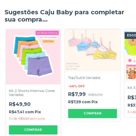
Sugestões Caju Baby para completar
sua compra...
ESG
Top/Sutiã Variados
-
46
%
OFF
Kit 
Kit 2 Shorts Internos Cores
R$7,99
Variadas
R$14,90
R$
R$7,59
com
Pix
R$49,90
R$3
R$47,41
com
Pix
3
x
d
COMPRAR
3
x
de
R$16,63
sem juros
COMPRAR