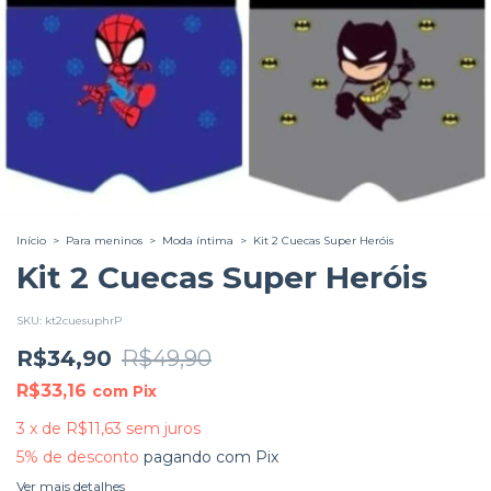
Início
>
Para meninos
>
Moda íntima
>
Kit 2 Cuecas Super Heróis
Kit 2 Cuecas Super Heróis
SKU:
kt2cuesuphrP
R$34,90
R$49,90
R$33,16
com
Pix
3
x
de
R$11,63
sem juros
5% de desconto
pagando com Pix
Ver mais detalhes