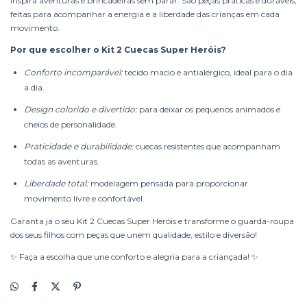
inspira aventuras e brincadeiras sem parar. São peças práticas e duráveis,
feitas para acompanhar a energia e a liberdade das crianças em cada
movimento.
Por que escolher o Kit 2 Cuecas Super Heróis?
Conforto incomparável:
tecido macio e antialérgico, ideal para o dia
a dia.
Design colorido e divertido:
para deixar os pequenos animados e
cheios de personalidade.
Praticidade e durabilidade:
cuecas resistentes que acompanham
todas as aventuras.
Liberdade total:
modelagem pensada para proporcionar
movimento livre e confortável.
Garanta já o seu Kit 2 Cuecas Super Heróis e transforme o guarda-roupa
dos seus filhos com peças que unem qualidade, estilo e diversão!
✨ Faça a escolha que une conforto e alegria para a criançada! ✨