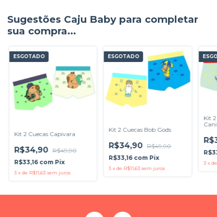
Sugestões Caju Baby para completar
sua compra...
ESGOTADO
ESGOTADO
ESG
Kit 
Can
Kit 2 Cuecas Bob Gods
Kit 2 Cuecas Capivara
R$
R$34,90
R$49,90
R$34,90
R$49,90
R$3
R$33,16
com
Pix
R$33,16
com
Pix
3
x
d
3
x
de
R$11,63
sem juros
3
x
de
R$11,63
sem juros