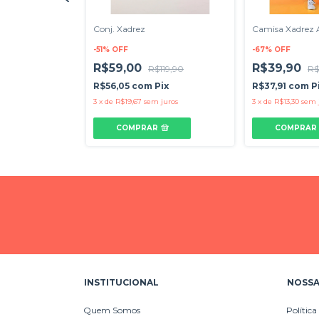
o Xadrez
Conj. Xadrez
Camisa Xadrez A
ula
-
51
%
OFF
-
67
%
OFF
R$59,00
R$39,90
R$119,90
R$
Pix
R$56,05
com
Pix
R$37,91
com
P
 juros
3
x
de
R$19,67
sem juros
3
x
de
R$13,30
sem 
COMPRAR
COMPRAR
INSTITUCIONAL
NOSSA
Quem Somos
Política