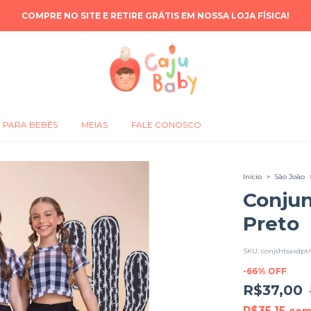
COMPRE NO SITE E RETIRE GRÁTIS EM NOSSA LOJA FÍSICA!
PARA BEBÊS
MEIAS
FALE CONOSCO
Início
>
São João
Conjun
Preto
SKU:
conjshtsaxdpt
-
66
%
OFF
R$37,00
R$35,15