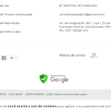
de Uso
87 981117195 / 87 991801541
 de Trocas e Devoluções
contatocajubaby4@gmail.com
a de Reembolso
Av. da integração, 550 , Loja 1, Empr
Francisco Dantas, Vila Eduardo, Petr
PE, CEP: 56328-010
 de Frete Grátis
Meios de envio
- CAJU BABY - 45031417000150 - 2026. Todos os direitos reservados.
e site
você aceita o uso de cookies
para agilizar a sua experiência de co