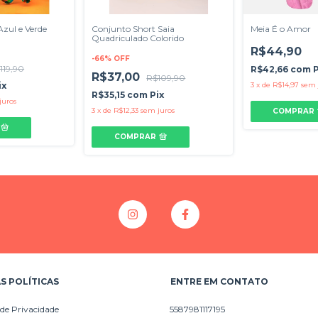
zul e Verde
Conjunto Short Saia
Meia É o Amor
Quadriculado Colorido
R$44,90
-
66
%
OFF
119,90
R$42,66
com
P
R$37,00
R$109,90
ix
3
x
de
R$14,97
sem 
R$35,15
com
Pix
juros
3
x
de
R$12,33
sem juros
COMPRAR
COMPRAR
S POLÍTICAS
ENTRE EM CONTATO
 de Privacidade
5587981117195