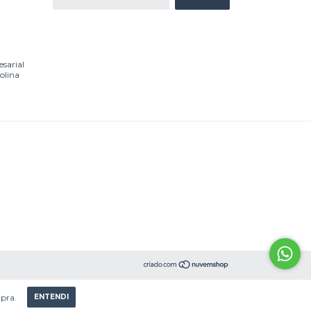
esarial
olina
mpra.
ENTENDI