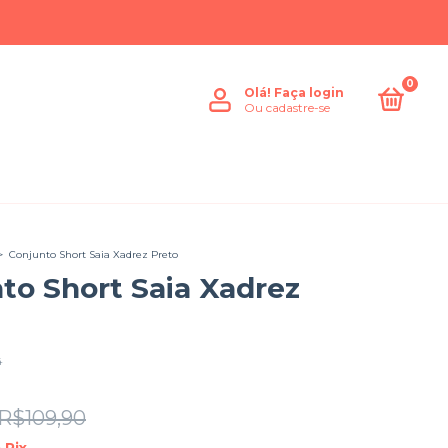
0
Olá!
Faça login
Ou cadastre-se
>
Conjunto Short Saia Xadrez Preto
to Short Saia Xadrez
4
R$109,90