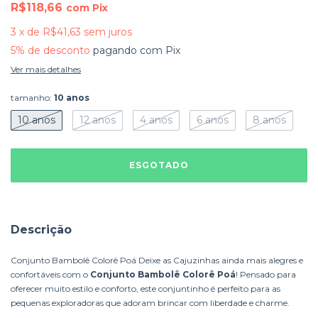
R$118,66
com
Pix
3
x
de
R$41,63
sem juros
5% de desconto
pagando com Pix
Ver mais detalhes
tamanho:
10 anos
10 anos
12 anos
4 anos
6 anos
8 anos
Descrição
Conjunto Bambolê Colorê Poá Deixe as Cajuzinhas ainda mais alegres e
confortáveis com o
Conjunto Bambolê Colorê Poá
! Pensado para
oferecer muito estilo e conforto, este conjuntinho é perfeito para as
pequenas exploradoras que adoram brincar com liberdade e charme.