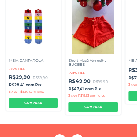
MEIA CANTAROLA
Short Maçã Vermelha -
MEI
BUGBEE
-
25
%
OFF
R$
-
50
%
OFF
R$29,90
R$39,90
R$3
R$49,90
R$99,90
R$28,41
com
Pix
3
x
d
R$47,41
com
Pix
3
x
de
R$9,97
sem juros
3
x
de
R$16,63
sem juros
COMPRAR
COMPRAR